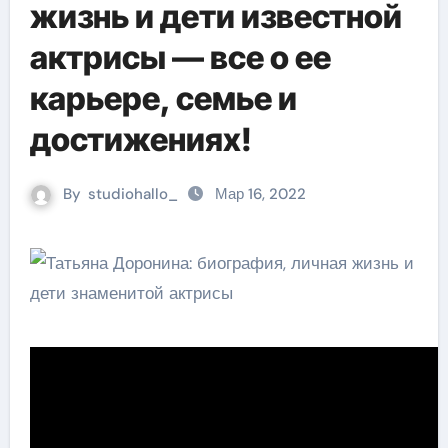
жизнь и дети известной
актрисы — все о ее
карьере, семье и
достижениях!
By
studiohallo_
Мар 16, 2022