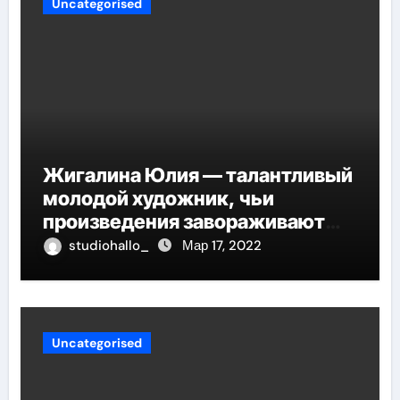
Uncategorised
Жигалина Юлия — талантливый
молодой художник, чьи
произведения завораживают
своей искренностью и
studiohallo_
Мар 17, 2022
оригинальностью, заглядывают
в душу и проникают в самые
глубины человеческой
сущности
Uncategorised