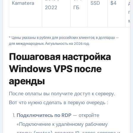
Kamatera
SSD
$4
д
2022
ГБ
п
м
* Цены указаны в рублях для российских клиентов, в долларах —
для международных. Актуальность на 2026 год.
Пошаговая настройка
Windows VPS после
аренды
После оплаты вы получите доступ к серверу.
Вот что нужно сделать в первую очередь :
Подключитесь по RDP
— откройте
«Подключение к удалённому рабочему
столу» (mstsc), введите IP-адрес сервера и