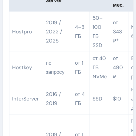
Server
мес.
50–
2019 /
от
4–8
100
K
Hostpro
2022 /
343
ГБ
ГБ
б
2025
₽*
SSD
от 40
от
Е
по
от 1
Hostkey
ГБ
490
о
запросу
ГБ
NVMe
₽
р
R
2016 /
от 4
InterServer
SSD
$10
а
2019
ГБ
д
Г
н
2019 /
от 1