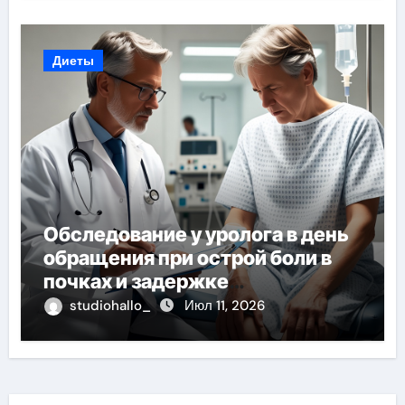
Диеты
Обследование у уролога в день
обращения при острой боли в
почках и задержке
мочеиспускания
studiohallo_
Июл 11, 2026