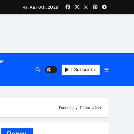
Чт. Авг 6th, 2026
сти
зация
испускания
ия
и долгосрочная защита
Subscribe
хологической поддержкой и круглосуточным сопровождени
пополнением в USDT
Главная
Спорт и йога
дом
Поиск