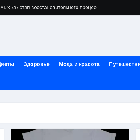
мых как этап восстановительного процесса
ависимости: основные этапы и гарантии конфиденциально
исимых: индивидуальный подход, психотерапия, ресоциали
день обращения при острой боли в почках и задержке моче
ndows: полное руководство 2026
Диеты
Здоровье
Мода и красота
Путешеств
коголизме: гипноз, вшивание, двойной блок, анонимность 
 наркозависимости с индивидуальными программами, пси
арты за 5 минут без верификации и без участия банков с 
сновные характеристики и критерии подбора
ых реабилитационных программ с индивидуальным подхо