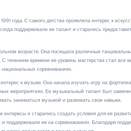
991 года. С самого детства проявляла интерес к искусс
всегда поддерживали ее талант и старались предостави
кольном возрасте. Она посещала различные танцевальн
. С течением времени ее уровень мастерства стал все в
и национальных соревнованиях.
интерес к музыке. Она начала изучать игру на фортепиа
ьных мероприятиях. Ее музыкальный талант был замече
лжать заниматься музыкой и развивать свои навыки.
е интересы и старались создать условия для ее развити
й и поддерживали ее на соревнованиях. Благодаря подд
 высоких результатов в танцах и музыке.