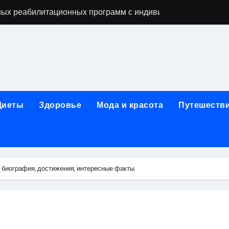
ых реабилитационных программ с индивидуальным подхо
мых как этап восстановительного процесса
ависимости: основные этапы и гарантии конфиденциально
исимых: индивидуальный подход, психотерапия, ресоциали
день обращения при острой боли в почках и задержке моче
Диеты
Здоровье
Мода и красота
Путешеств
ndows: полное руководство 2026
коголизме: гипноз, вшивание, двойной блок, анонимность 
 наркозависимости с индивидуальными программами, пси
 биография, достижения, интересные факты
арты за 5 минут без верификации и без участия банков с 
х композиций и условия оперативной доставки