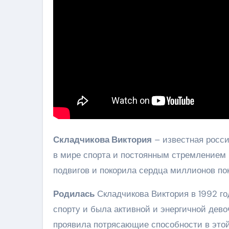
Складчикова Виктория
– известная росси
в мире спорта и постоянным стремлением 
подвигов и покорила сердца миллионов по
Родилась
Складчикова Виктория в 1992 год
спорту и была активной и энергичной дев
проявила потрясающие способности в этой