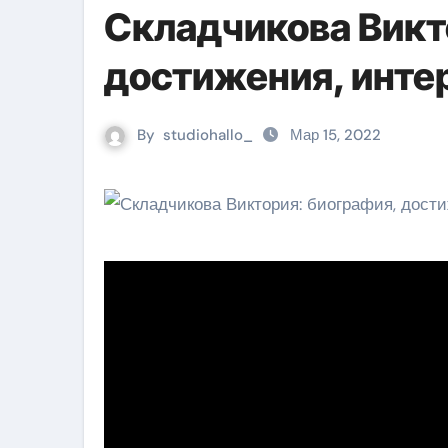
Складчикова Викт
достижения, инт
By
studiohallo_
Мар 15, 2022