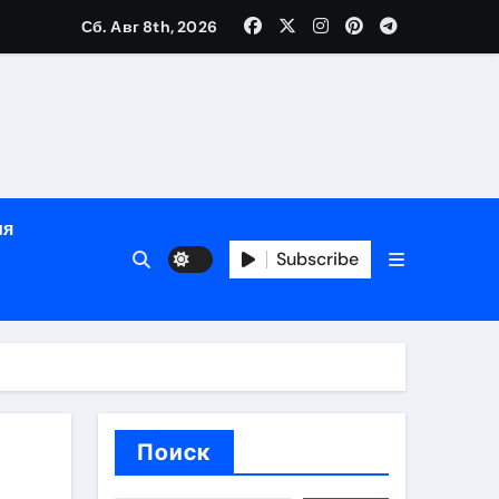
дом
Сб. Авг 8th, 2026
сти
зация
испускания
ия
Subscribe
и долгосрочная защита
хологической поддержкой и круглосуточным сопровождени
пополнением в USDT
Поиск