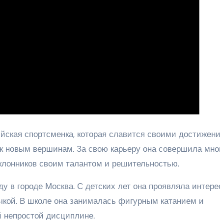
йская спортсменка, которая славится своими достижен
к новым вершинам. За свою карьеру она совершила мно
клонников своим талантом и решительностью.
у в городе Москва. С детских лет она проявляла интере
очкой. В школе она занималась фигурным катанием и
 непростой дисциплине.