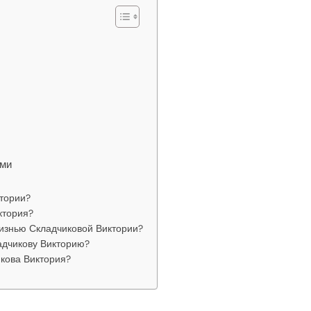
ями
ктории?
ктория?
изнью Складчиковой Виктории?
адчикову Викторию?
кова Виктория?