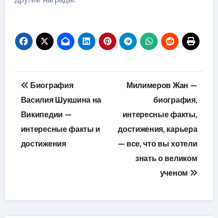
Навигация
Биография
Милимеров Жан —
по
Василия Шукшина на
биография,
Википедии —
интересные факты,
записям
интересные факты и
достижения, карьера
достижения
— все, что вы хотели
знать о великом
ученом