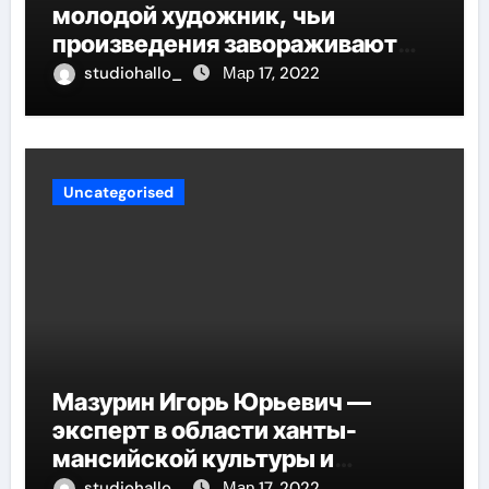
молодой художник, чьи
произведения завораживают
своей искренностью и
studiohallo_
Мар 17, 2022
оригинальностью, заглядывают
в душу и проникают в самые
глубины человеческой
сущности
Uncategorised
Мазурин Игорь Юрьевич —
эксперт в области ханты-
мансийской культуры и
искусства, рассказываем о его
studiohallo_
Мар 17, 2022