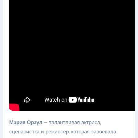
Мария Орзул
– талантливая актриса,
сценаристка и режиссер, которая завоевала