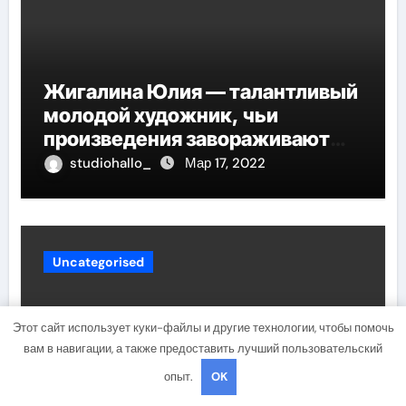
Жигалина Юлия — талантливый
молодой художник, чьи
произведения завораживают
своей искренностью и
studiohallo_
Мар 17, 2022
оригинальностью, заглядывают
в душу и проникают в самые
глубины человеческой
сущности
Uncategorised
Этот сайт использует куки-файлы и другие технологии, чтобы помочь
вам в навигации, а также предоставить лучший пользовательский
опыт.
OK