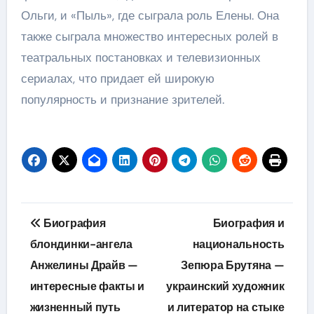
Ольги, и «Пыль», где сыграла роль Елены. Она
также сыграла множество интересных ролей в
театральных постановках и телевизионных
сериалах, что придает ей широкую
популярность и признание зрителей.
Навигация
Биография
Биография и
по
блондинки-ангела
национальность
Анжелины Драйв —
Зепюра Брутяна —
записям
интересные факты и
украинский художник
жизненный путь
и литератор на стыке