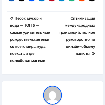
Навигация
Песок, мусор и
Оптимизация
по
вода — ТОП 5 —
международных
самые удивительные
транзакций: полное
записям
рождественские елки
руководство по
со всего мира, куда
онлайн-обмену
поехать и где
валюты
полюбоваться ими