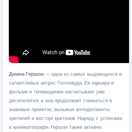
Джина Гершон
— одна из самых выдающихся и
талантливых актрис Голливуда. Ее карьера в
фильме и телевидении насчитывает уже
десятилетия, и она продолжает сниматься в
знаковых проектах, вызывая аплодисменты
зрителей и восторг критиков. Наряду с успехами
в кинематографе, Гершон также активно