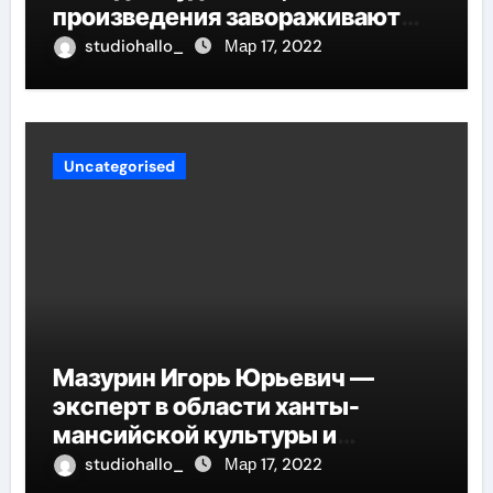
произведения завораживают
своей искренностью и
studiohallo_
Мар 17, 2022
оригинальностью, заглядывают
в душу и проникают в самые
глубины человеческой
сущности
Uncategorised
Мазурин Игорь Юрьевич —
эксперт в области ханты-
мансийской культуры и
искусства, рассказываем о его
studiohallo_
Мар 17, 2022
биографии