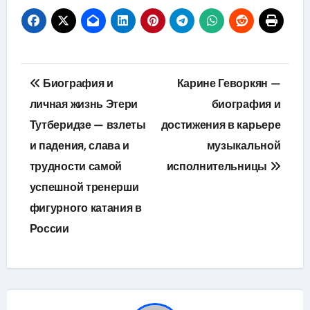
Навигация
Биография и
Карине Геворкян —
по
личная жизнь Этери
биография и
Тутберидзе — взлеты
достижения в карьере
записям
и падения, слава и
музыкальной
трудности самой
исполнительницы
успешной тренерши
фигурного катания в
России