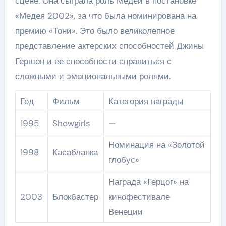
сцене. Она сыграла роль Медеи в постановке
«Медея 2002», за что была номинирована на
премию «Тони». Это было великолепное
представление актерских способностей Джины
Гершон и ее способности справиться с
сложными и эмоциональными ролями.
Год
Фильм
Категория награды
1995
Showgirls
—
Номинация на «Золотой
1998
Касабланка
глобус»
Награда «Герцог» на
2003
Блокбастер
кинофестивале
Венеции