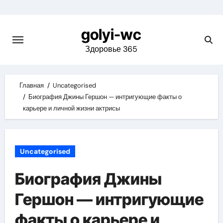
Skip
to
golyi-wc
content
Здоровье 365
Главная
Uncategorised
Биография Джины Гершон — интригующие факты о
карьере и личной жизни актрисы
Uncategorised
Биография Джины
Гершон — интригующие
факты о карьере и