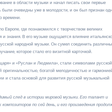
ование в области музыки и начал писать свои первые
ь были очевидны уже в молодости, и он был признан од
о времени.
о Европе, где познакомился с творчеством великих
я и знания. В его музыке ощущается влияние итальянск
русской народной музыки. Он сумел соединить различн
учание, которое стало его визитной карточкой.
а царя» и «Руслан и Людмила», стали символами русской
й оригинальностью, богатой мелодичностью и гармонией
ии и стала основой для развития русской музыкальной
димый след в истории мировой музыки. Его талант и
 композиторов по сей день, и его произведения продо