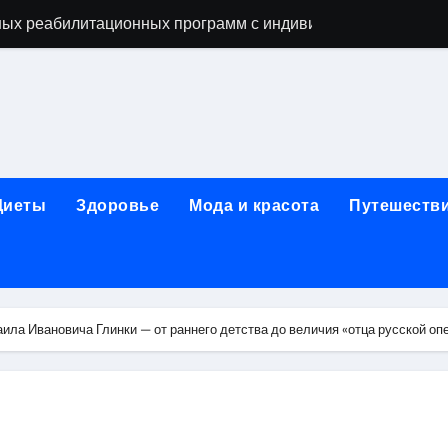
ых реабилитационных программ с индивидуальным подхо
мых как этап восстановительного процесса
ависимости: основные этапы и гарантии конфиденциально
исимых: индивидуальный подход, психотерапия, ресоциали
день обращения при острой боли в почках и задержке моче
Диеты
Здоровье
Мода и красота
Путешеств
ndows: полное руководство 2026
коголизме: гипноз, вшивание, двойной блок, анонимность 
 наркозависимости с индивидуальными программами, пси
ила Ивановича Глинки — от раннего детства до величия «отца русской оп
арты за 5 минут без верификации и без участия банков с 
х композиций и условия оперативной доставки