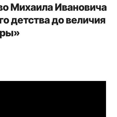
во Михаила Ивановича
го детства до величия
еры»