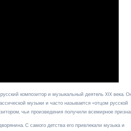
сский композитор и музыкальный деятель XIX века. О
ассической музыки и часто называется «отцом русской
озитором, чьи произведения получили всемирное призна
дворянина. С самого детства его привлекали музыка и