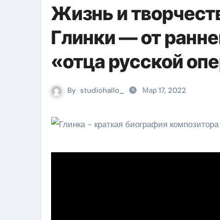
Жизнь и творчест
Глинки — от ранне
«отца русской оп
By
studiohallo_
Мар 17, 2022