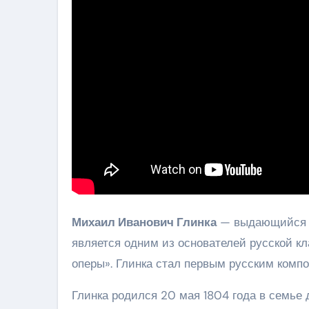
Михаил Иванович Глинка
— выдающийся ру
является одним из основателей русской кл
оперы». Глинка стал первым русским комп
Глинка родился 20 мая 1804 года в семье 