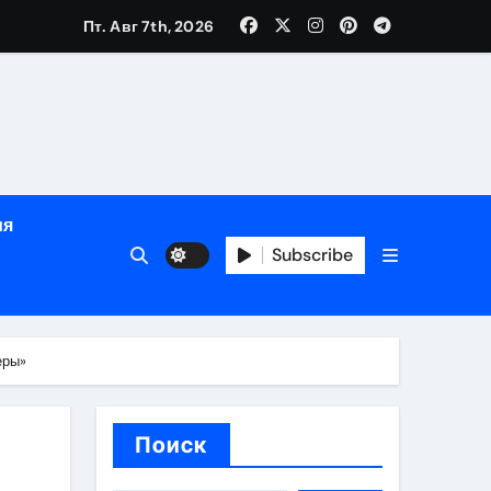
дом
Пт. Авг 7th, 2026
сти
зация
испускания
ия
Subscribe
и долгосрочная защита
хологической поддержкой и круглосуточным сопровождени
еры»
пополнением в USDT
Поиск