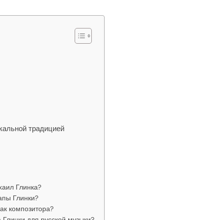
кальной традицией
хаил Глинка?
апы Глинки?
ак композитора?
 Глинки для русской музыки?