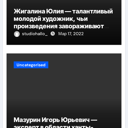
Жигалина Юлия — талантливый
молодой художник, чьи
произведения завораживают
своей искренностью и
studiohallo_
Мар 17, 2022
оригинальностью, заглядывают
в душу и проникают в самые
глубины человеческой
сущности
Uncategorised
Мазурин Игорь Юрьевич —
эксперт в области ханты-