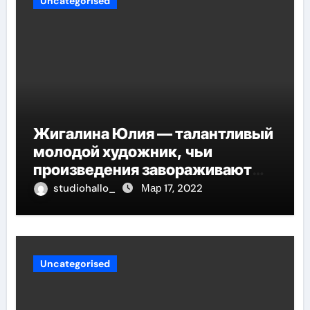
Uncategorised
Жигалина Юлия — талантливый
молодой художник, чьи
произведения завораживают
своей искренностью и
studiohallo_
Мар 17, 2022
оригинальностью, заглядывают
в душу и проникают в самые
глубины человеческой
сущности
Uncategorised