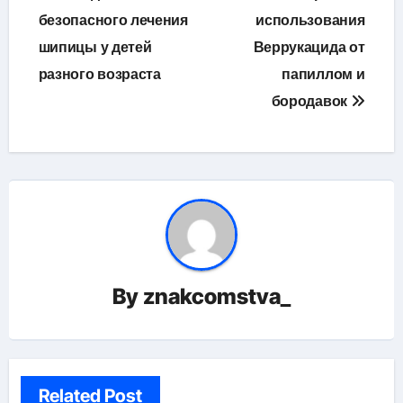
по
безопасного лечения
использования
шипицы у детей
Веррукацида от
записям
разного возраста
папиллом и
бородавок
By
znakcomstva_
Related Post