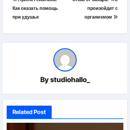
по
Как оказать помощь
произойдет с
при удушье
организмом
записям
By
studiohallo_
Related Post