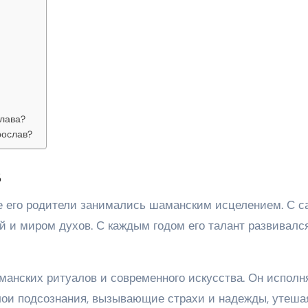
слава?
рослав?
в
е его родители занимались шаманским исцелением. С с
й и миром духов. С каждым годом его талант развивалс
анских ритуалов и современного искусства. Он исполн
лои подсознания, вызывающие страхи и надежды, утеша