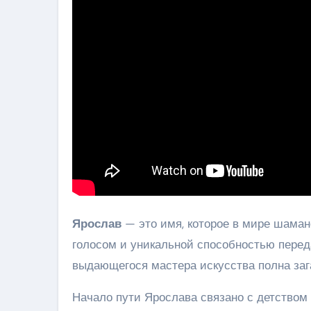
Ярослав
— это имя, которое в мире шама
голосом и уникальной способностью перед
выдающегося мастера искусства полна зага
Начало пути Ярослава связано с детством 