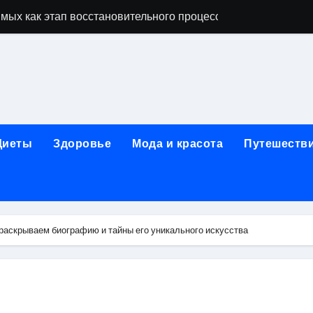
мых как этап восстановительного процесса
ависимости: основные этапы и гарантии конфиденциально
исимых: индивидуальный подход, психотерапия, ресоциали
день обращения при острой боли в почках и задержке моче
ndows: полное руководство 2026
Диеты
Здоровье
Мода и красота
Путешеств
коголизме: гипноз, вшивание, двойной блок, анонимность 
 наркозависимости с индивидуальными программами, пси
арты за 5 минут без верификации и без участия банков с 
раскрываем биографию и тайны его уникального искусства
сновные характеристики и критерии подбора
ых реабилитационных программ с индивидуальным подхо