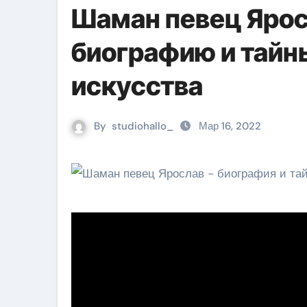
Шаман певец Ярос
биографию и тайн
искусства
By
studiohallo_
Мар 16, 2022