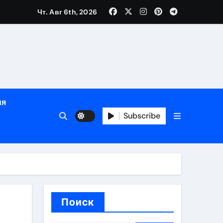
Чт. Авг 6th, 2026
сти
зация
испускания
ия
и долгосрочная защита
Subscribe
хологической поддержкой и круглосуточным сопровождени
пополнением в USDT
дом
Поиск