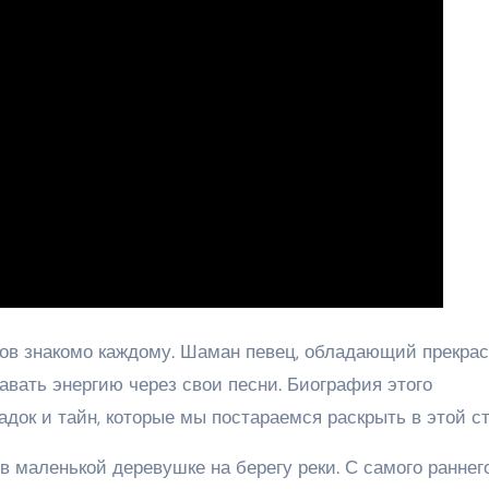
нов знакомо каждому. Шаман певец, обладающий прекра
авать энергию через свои песни. Биография этого
док и тайн, которые мы постараемся раскрыть в этой ст
в маленькой деревушке на берегу реки. С самого раннег