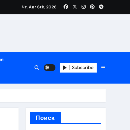
дом
Чт. Авг 6th, 2026
сти
зация
испускания
ия
Subscribe
и долгосрочная защита
хологической поддержкой и круглосуточным сопровождени
пополнением в USDT
Поиск