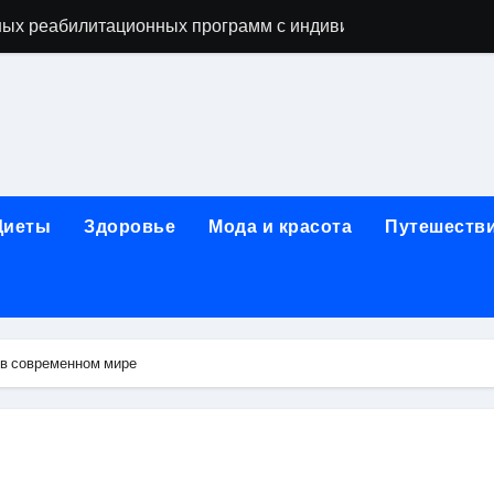
ых реабилитационных программ с индивидуальным подхо
мых как этап восстановительного процесса
ависимости: основные этапы и гарантии конфиденциально
исимых: индивидуальный подход, психотерапия, ресоциали
день обращения при острой боли в почках и задержке моче
Диеты
Здоровье
Мода и красота
Путешеств
ndows: полное руководство 2026
коголизме: гипноз, вшивание, двойной блок, анонимность 
 наркозависимости с индивидуальными программами, пси
 в современном мире
арты за 5 минут без верификации и без участия банков с 
х композиций и условия оперативной доставки