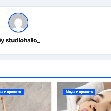
By
studiohallo_
а и красота
Мода и красота