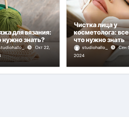
Чистка лица у
яжа для вязания:
косметолога: все
о нужно знать?
что нужно знать
studiohallo_
Окт 22,
studiohallo_
Сен 5
4
2024