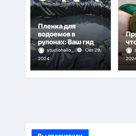
Пленка для
водоемов в
Пр
рулонах: Ваш гид
чт
для выбора и
studiohallo_
Окт 29,
применения
2024
202