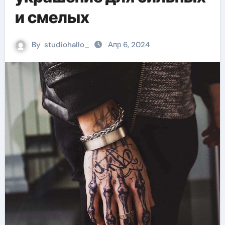
и смелых
By
studiohallo_
Апр 6, 2024