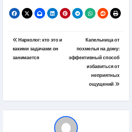
Навигация
Нарколог: кто это и
Капельница от
по
какими задачами он
похмелья на дому:
занимается
эффективный способ
записям
избавиться от
неприятных
ощущений