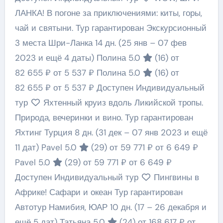
ЛАНКА! В погоне за приключениями: киты, горы,
чай и святыни. Тур гарантирован Экскурсионный
3 места Шри-Ланка
14 дн.
(25 янв – 07 фев
2023 и ещё 4 даты)
Полина 5.0
(16)
от
82 655 ₽
от 5 537 ₽
Полина 5.0
(16)
от
82 655 ₽
от 5 537 ₽
Доступен Индивидуальный
тур
Яхтенный круиз вдоль Ликийской тропы.
Природа, вечеринки и вино. Тур гарантирован
Яхтинг Турция
8 дн.
(31 дек – 07 янв 2023 и ещё
11 дат)
Pavel 5.0
(29)
от 59 771 ₽
от 6 649 ₽
Pavel 5.0
(29)
от 59 771 ₽
от 6 649 ₽
Доступен Индивидуальный тур
Пингвины в
Африке! Сафари и океан Тур гарантирован
Автотур Намибия, ЮАР
10 дн.
(17 – 26 декабря и
ещё 5 дат)
Татьяна 5.0
(24)
от 168 617 ₽
от