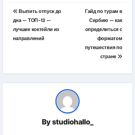
Навигация
Выпить отпуск до
Гайд по турам в
по
дна — ТОП-13 —
Сербию — как
лучшие коктейли из
определиться с
записям
направлений
форматом
путешествия по
стране
By
studiohallo_