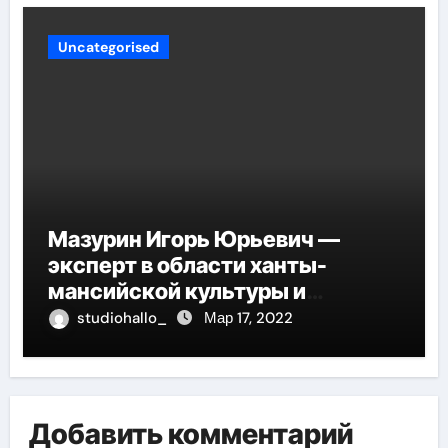
глубины человеческой
сущности
Uncategorised
Мазурин Игорь Юрьевич —
эксперт в области ханты-
мансийской культуры и
искусства, рассказываем о его
studiohallo_
Мар 17, 2022
биографии
Добавить комментарий