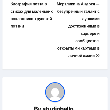
по
биография поэта в
Мерзликина Андрея —
стихах для маленьких
безупречный талант с
записям
поклонников русской
лучшими
поэзии
достижениями в
карьере и
сообществе,
открытыми картами в
личной жизни
By
studiohallo_