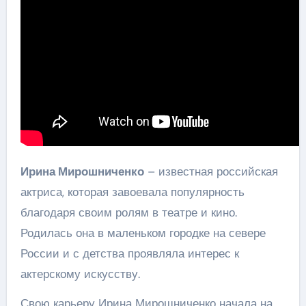
Ирина Мирошниченко
– известная российская
актриса, которая завоевала популярность
благодаря своим ролям в театре и кино.
Родилась она в маленьком городке на севере
России и с детства проявляла интерес к
актерскому искусству.
Свою карьеру Ирина Мирошниченко начала на