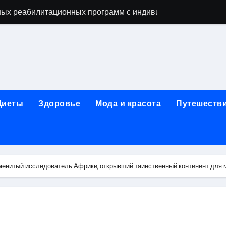
ых реабилитационных программ с индивидуальным подхо
мых как этап восстановительного процесса
ависимости: основные этапы и гарантии конфиденциально
исимых: индивидуальный подход, психотерапия, ресоциали
день обращения при острой боли в почках и задержке моче
Диеты
Здоровье
Мода и красота
Путешеств
ndows: полное руководство 2026
коголизме: гипноз, вшивание, двойной блок, анонимность 
 наркозависимости с индивидуальными программами, пси
менитый исследователь Африки, открывший таинственный континент для 
арты за 5 минут без верификации и без участия банков с 
х композиций и условия оперативной доставки