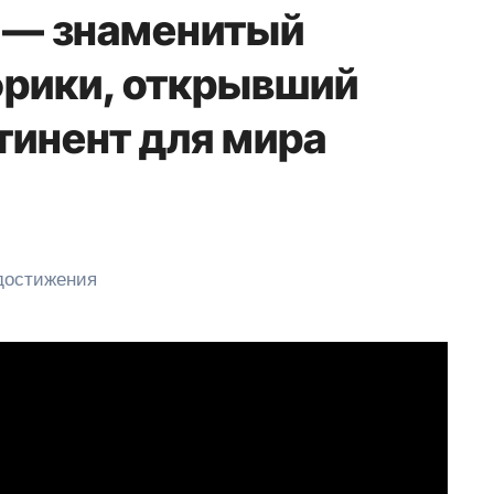
 — знаменитый
фрики, открывший
тинент для мира