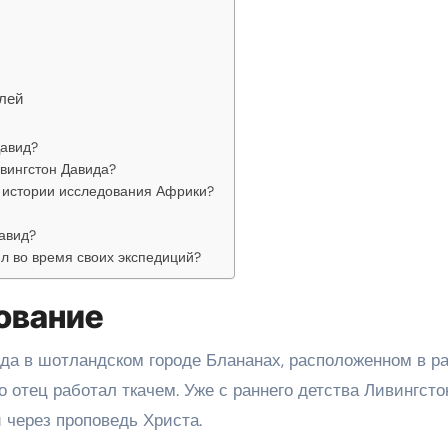
лей
Давид?
вингстон Давида?
в истории исследования Африки?
авид?
ил во время своих экспедиций?
ование
ода в шотландском городе Блананах, расположенном в р
о отец работал ткачем. Уже с раннего детства Ливингсто
 через проповедь Христа.