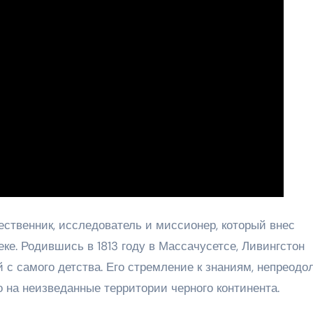
ственник, исследователь и миссионер, который внес
ке. Родившись в 1813 году в Массачусетсе, Ливингстон
 с самого детства. Его стремление к знаниям, непреодо
о на неизведанные территории черного континента.