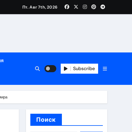
дом
Пт. Авг 7th, 2026
сти
зация
испускания
ия
Subscribe
и долгосрочная защита
хологической поддержкой и круглосуточным сопровождени
мира
пополнением в USDT
Поиск