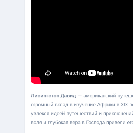
Ливингстон Давид
— американский путеше
огромный вклад в изучение Африки в XIX ве
увлекся идеей путешествий и приключений
воля и глубокая вера в Господа привели ег