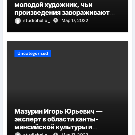
молодой художник, чьи
произведения завораживают
своей искренностью и
studiohallo_
Мар 17, 2022
оригинальностью, заглядывают
в душу и проникают в самые
глубины человеческой
сущности
Uncategorised
Мазурин Игорь Юрьевич —
эксперт в области ханты-
мансийской культуры и
искусства, рассказываем о его
studiohallo_
Мар 17, 2022