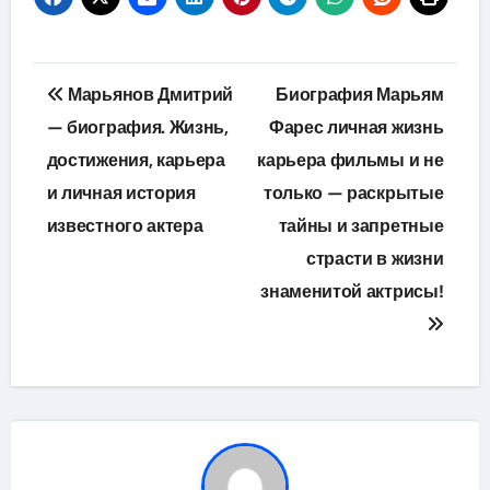
Навигация
Марьянов Дмитрий
Биография Марьям
по
— биография. Жизнь,
Фарес личная жизнь
достижения, карьера
карьера фильмы и не
записям
и личная история
только — раскрытые
известного актера
тайны и запретные
страсти в жизни
знаменитой актрисы!