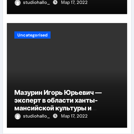
своей искренностью и
studiohallo_
Мар 17, 2022
оригинальностью, заглядывают
в душу и проникают в самые
глубины человеческой
сущности
Uncategorised
Мазурин Игорь Юрьевич —
эксперт в области ханты-
мансийской культуры и
искусства, рассказываем о его
studiohallo_
Мар 17, 2022
биографии