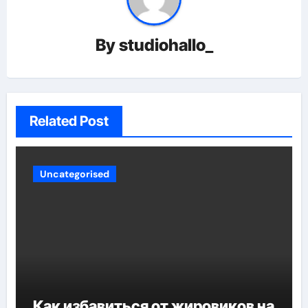
By
studiohallo_
Related Post
Uncategorised
Как избавиться от жировиков на