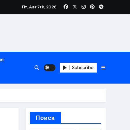
дом
Пт. Авг 7th, 2026
сти
зация
испускания
ия
Subscribe
и долгосрочная защита
хологической поддержкой и круглосуточным сопровождени
пополнением в USDT
Поиск