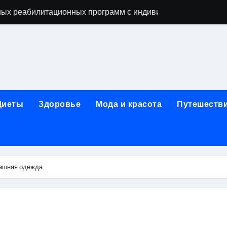
ых реабилитационных программ с индивидуальным подхо
мых как этап восстановительного процесса
ависимости: основные этапы и гарантии конфиденциально
исимых: индивидуальный подход, психотерапия, ресоциали
день обращения при острой боли в почках и задержке моче
Диеты
Здоровье
Мода и красота
Путешеств
ndows: полное руководство 2026
коголизме: гипноз, вшивание, двойной блок, анонимность 
 наркозависимости с индивидуальными программами, пси
машняя одежда
арты за 5 минут без верификации и без участия банков с 
х композиций и условия оперативной доставки