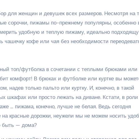
р для женщин и девушек всех размеров. Несмотря на т
ые сорочки, пижамы по-прежнему популярны, особенно 
римерить удобную и теплую пижаму, идеально подходящ
ить чашечку кофе или чая без необходимости переодеват
ный топ/футболка в сочетании с теплыми брюками или
любит комфорт! В брюках и футболке или куртке вы может
ом, надев только пальто или куртку. И, конечно, в такой
ых шкафах или просто лежать на диване. Кстати, в роли
аже … пижама, конечно, лучше не белая. Ведь сегодня
 на красные дорожки, неужели мы не можем носить удо
о быть — дома?