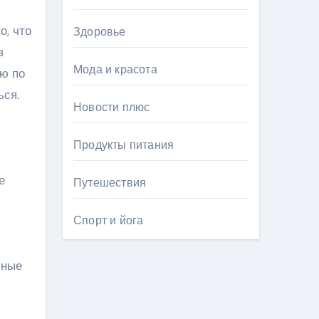
о, что
Здоровье
в
Мода и красота
ую по
ься.
Новости плюс
Продукты питания
е
Путешествия
Спорт и йога
бные