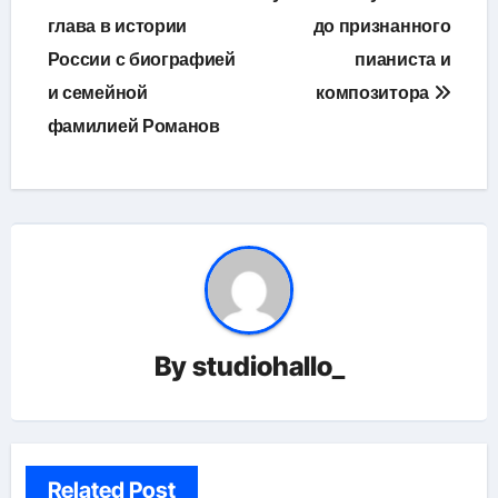
записям
глава в истории
до признанного
России с биографией
пианиста и
и семейной
композитора
фамилией Романов
By
studiohallo_
Related Post