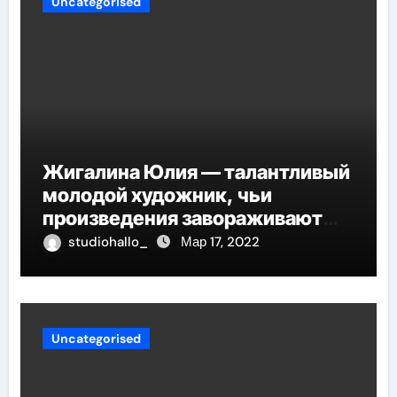
Uncategorised
Жигалина Юлия — талантливый
молодой художник, чьи
произведения завораживают
своей искренностью и
studiohallo_
Мар 17, 2022
оригинальностью, заглядывают
в душу и проникают в самые
глубины человеческой
сущности
Uncategorised