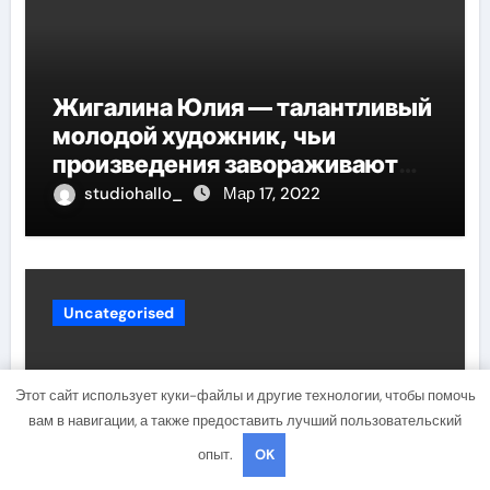
Жигалина Юлия — талантливый
молодой художник, чьи
произведения завораживают
своей искренностью и
studiohallo_
Мар 17, 2022
оригинальностью, заглядывают
в душу и проникают в самые
глубины человеческой
сущности
Uncategorised
Этот сайт использует куки-файлы и другие технологии, чтобы помочь
вам в навигации, а также предоставить лучший пользовательский
опыт.
OK