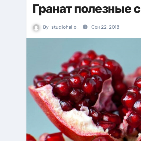
Гранат полезные 
By
studiohallo_
Сен 22, 2018