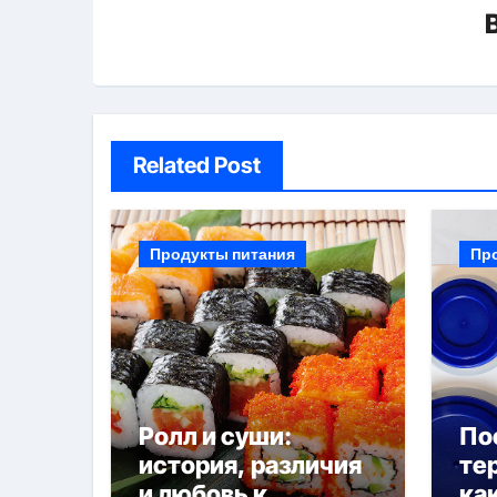
Related Post
Продукты питания
Пр
Ролл и суши:
По
история, различия
те
и любовь к
ка