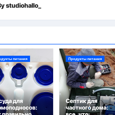
By
studiohallo_
одукты питания
Продукты питания
суда для
Септик для
рмоподносов:
частного дома:
к правильно
все, что