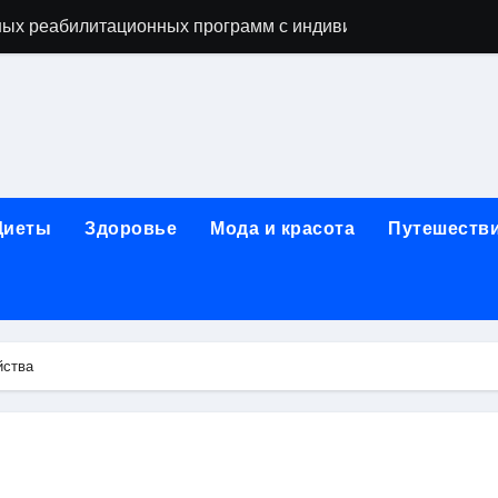
ых реабилитационных программ с индивидуальным подхо
мых как этап восстановительного процесса
ависимости: основные этапы и гарантии конфиденциально
исимых: индивидуальный подход, психотерапия, ресоциали
день обращения при острой боли в почках и задержке моче
Диеты
Здоровье
Мода и красота
Путешеств
ndows: полное руководство 2026
коголизме: гипноз, вшивание, двойной блок, анонимность 
 наркозависимости с индивидуальными программами, пси
йства
арты за 5 минут без верификации и без участия банков с 
х композиций и условия оперативной доставки