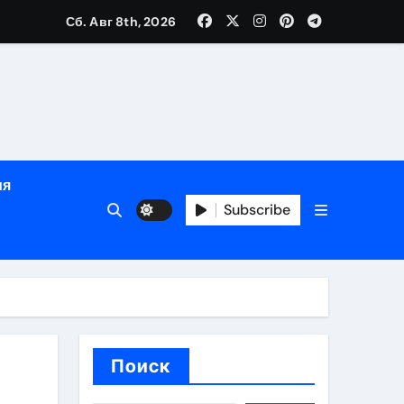
дом
Сб. Авг 8th, 2026
сти
зация
испускания
ия
Subscribe
и долгосрочная защита
хологической поддержкой и круглосуточным сопровождени
пополнением в USDT
Поиск