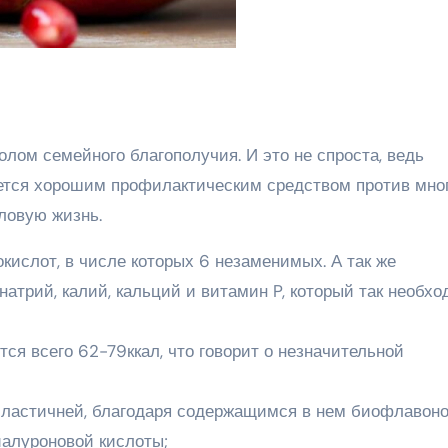
олом семейного благополучия. И это не спроста, ведь
яется хорошим профилактическим средством против мно
ловую жизнь.
кислот, в числе которых 6 незаменимых. А так же
натрий, калий, кальций и витамин P, который так необх
ся всего 62-79ккал, что говорит о незначительной
 эластичней, благодаря содержащимся в нем биофлавоно
алуроновой кислоты;