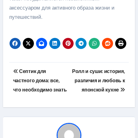
аксессуаром для активного образа жизни и
путешествий.
Навигация
Септик для
Ролл и суши: история,
по
частного дома: все,
различия и любовь к
что необходимо знать
японской кухне
записям