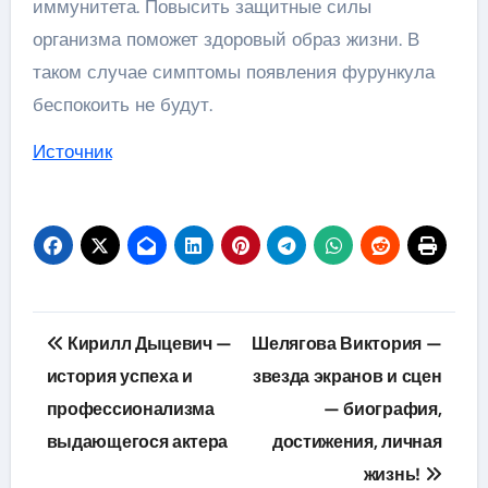
иммунитета. Повысить защитные силы
организма поможет здоровый образ жизни. В
таком случае симптомы появления фурункула
беспокоить не будут.
Источник
Навигация
Кирилл Дыцевич —
Шелягова Виктория —
по
история успеха и
звезда экранов и сцен
профессионализма
— биография,
записям
выдающегося актера
достижения, личная
жизнь!