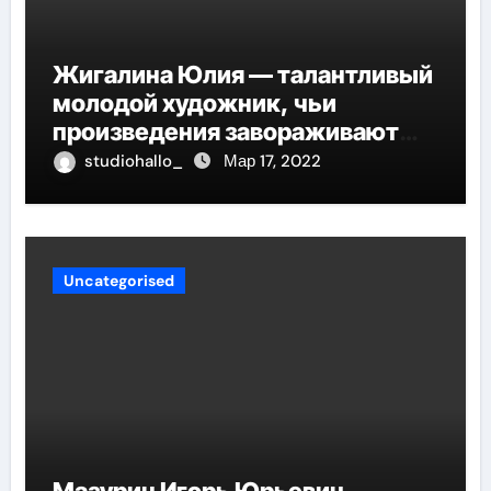
Жигалина Юлия — талантливый
молодой художник, чьи
произведения завораживают
своей искренностью и
studiohallo_
Мар 17, 2022
оригинальностью, заглядывают
в душу и проникают в самые
глубины человеческой
сущности
Uncategorised