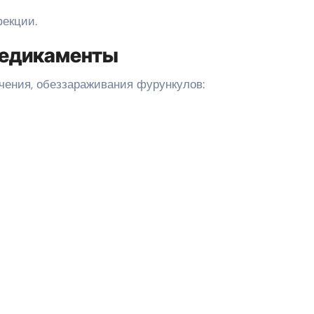
фекции.
медикаменты
чения, обеззараживания фурункулов:
;