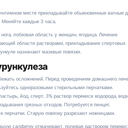
 интимном месте прикладывайте обыкновенные ватные д
 Меняйте каждые 3 часа.
 нога, лобковая область у женщин, ягодица. Лечение
гающей области растворами, прикладывание спиртовых
ункуле назначают мазевые повязки.
урункулеза
збежать осложнений. Перед проведением домашнего леч
ьзуйтесь одноразовыми стерильными перчатками.
астырь, йод, спирт, 3% раствор перекиси водорода, вод
кладывания грязных отходов. Потребуется пинцет,
те перчатки. Старую повязку разрезают ножницами.
пшую салфетку отмачивают, поливая раствором переки