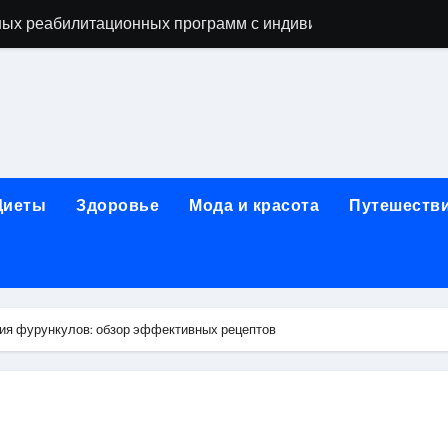
ых реабилитационных программ с индивидуальным подхо
мых как этап восстановительного процесса
ависимости: основные этапы и гарантии конфиденциально
исимых: индивидуальный подход, психотерапия, ресоциали
день обращения при острой боли в почках и задержке моче
Диеты
Здоровье
Мода и красота
Путешеств
ndows: полное руководство 2026
коголизме: гипноз, вшивание, двойной блок, анонимность 
 наркозависимости с индивидуальными программами, пси
я фурункулов: обзор эффективных рецептов
арты за 5 минут без верификации и без участия банков с 
х композиций и условия оперативной доставки