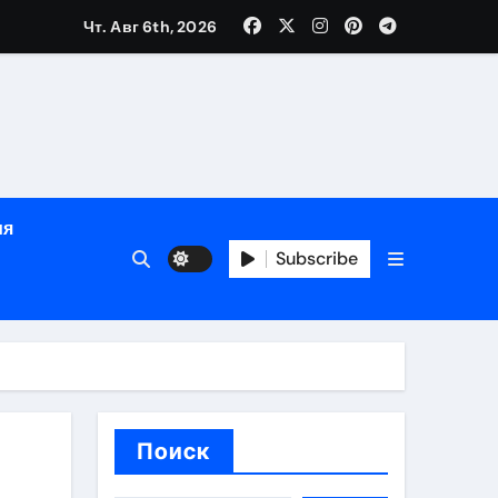
дом
Чт. Авг 6th, 2026
сти
зация
испускания
ия
Subscribe
и долгосрочная защита
хологической поддержкой и круглосуточным сопровождени
пополнением в USDT
Поиск