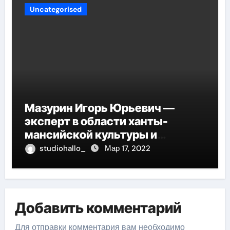
сущности
Uncategorised
Мазурин Игорь Юрьевич —
эксперт в области ханты-
мансийской культуры и
искусства, рассказываем о его
studiohallo_
Мар 17, 2022
биографии
Добавить комментарий
Для отправки комментария вам необходимо