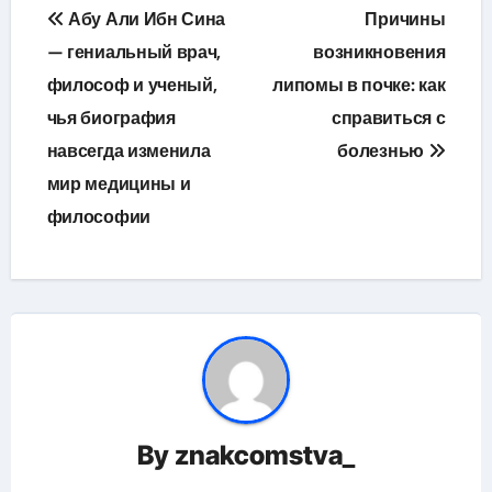
Навигация
Абу Али Ибн Сина
Причины
по
— гениальный врач,
возникновения
философ и ученый,
липомы в почке: как
записям
чья биография
справиться с
навсегда изменила
болезнью
мир медицины и
философии
By
znakcomstva_