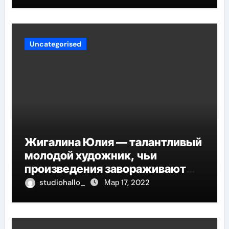
Uncategorised
Жигалина Юлия — талантливый
молодой художник, чьи
произведения завораживают
своей искренностью и
studiohallo_
Мар 17, 2022
оригинальностью, заглядывают
в душу и проникают в самые
глубины человеческой