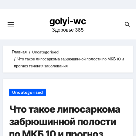
Skip
to
golyi-wc
content
Здоровье 365
Главная
Uncategorised
Что такое липосаркома забрюшинной полости по МКБ 10 и
прогноз течения заболевания
Uncategorised
Что такое липосаркома
забрюшинной полости
по МКБ 10 и прогноз