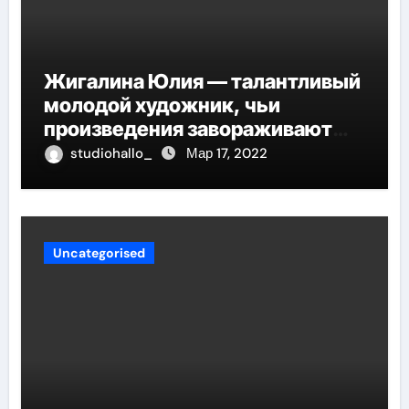
Жигалина Юлия — талантливый
молодой художник, чьи
произведения завораживают
своей искренностью и
studiohallo_
Мар 17, 2022
оригинальностью, заглядывают
в душу и проникают в самые
глубины человеческой
сущности
Uncategorised