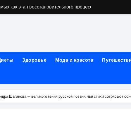
мых как этап восстановительного процесса
ависимости: основные этапы и гарантии конфиденциально
исимых: индивидуальный подход, психотерапия, ресоциали
день обращения при острой боли в почках и задержке моче
ndows: полное руководство 2026
Диеты
Здоровье
Мода и красота
Путешеств
коголизме: гипноз, вшивание, двойной блок, анонимность 
 наркозависимости с индивидуальными программами, пси
арты за 5 минут без верификации и без участия банков с 
дра Шаганова — великого гения русской поэзии, чьи стихи сотрясают ос
х композиций и условия оперативной доставки