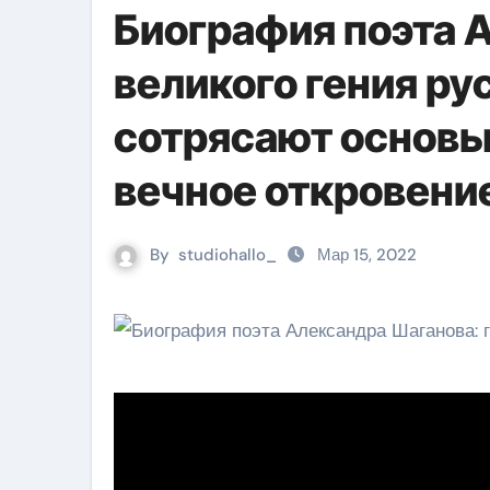
Биография поэта 
великого гения ру
сотрясают основы
вечное откровени
By
studiohallo_
Мар 15, 2022