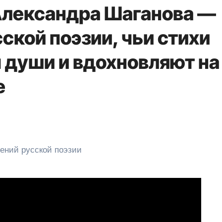
Александра Шаганова —
сской поэзии, чьи стихи
 души и вдохновляют на
е