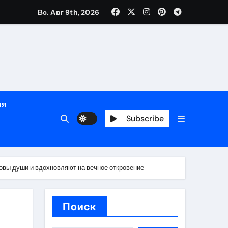
Вс. Авг 9th, 2026
сти
зация
испускания
ия
и долгосрочная защита
Subscribe
хологической поддержкой и круглосуточным сопровождени
пополнением в USDT
новы души и вдохновляют на вечное откровение
Поиск