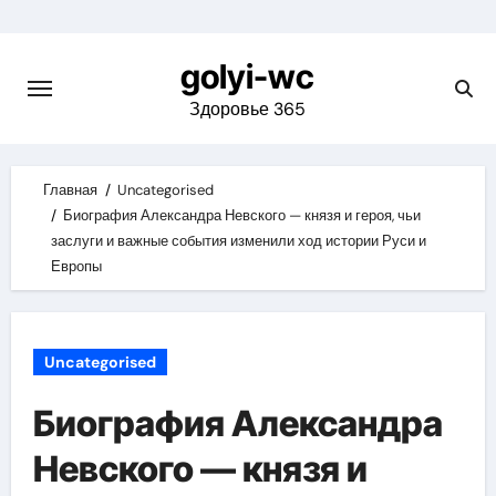
Skip
to
golyi-wc
content
Здоровье 365
Главная
Uncategorised
Биография Александра Невского — князя и героя, чьи
заслуги и важные события изменили ход истории Руси и
Европы
Uncategorised
Биография Александра
Невского — князя и