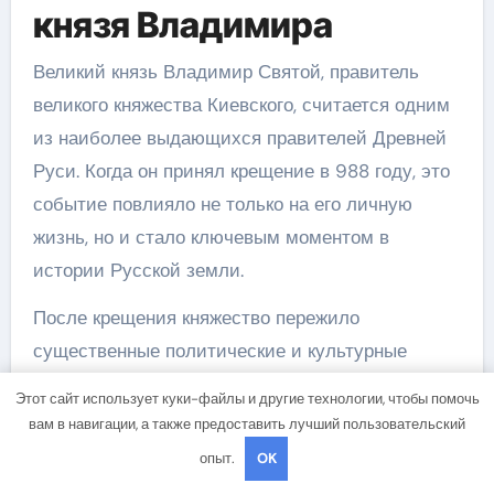
князя Владимира
Великий князь Владимир Святой, правитель
великого княжества Киевского, считается одним
из наиболее выдающихся правителей Древней
Руси. Когда он принял крещение в 988 году, это
событие повлияло не только на его личную
жизнь, но и стало ключевым моментом в
истории Русской земли.
После крещения княжество пережило
существенные политические и культурные
перемены. Владимир восстановил порядок в
Этот сайт использует куки-файлы и другие технологии, чтобы помочь
государстве, провел реформы, укрепил веру и
вам в навигации, а также предоставить лучший пользовательский
создал мощные монастыри и церкви. Он
опыт.
OK
посвятил свою жизнь религии и заботе о