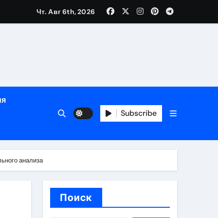
Чт. Авг 6th, 2026
сти
зация
испускания
ия
и долгосрочная защита
Subscribe
хологической поддержкой и круглосуточным сопровождени
пополнением в USDT
льного анализа
дом
Поиск