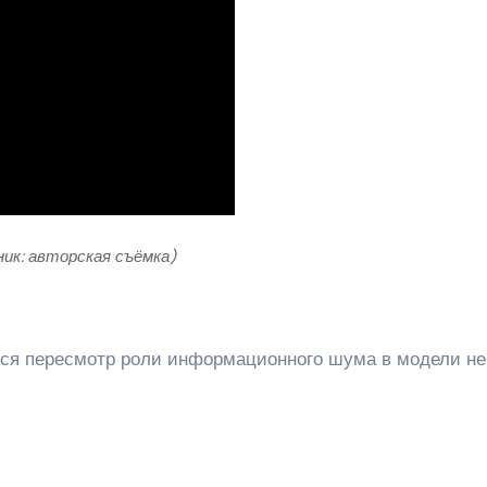
ник: авторская съёмка)
ся пересмотр роли информационного шума в модели не