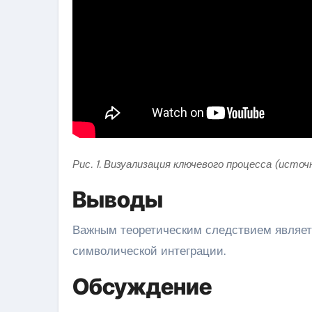
Рис. 1. Визуализация ключевого процесса (источ
Выводы
Важным теоретическим следствием являет
символической интеграции.
Обсуждение