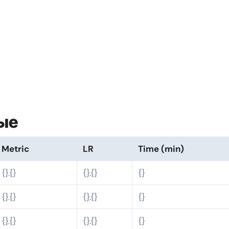
ые
Metric
LR
Time (min)
{}.{}
{}.{}
{}
{}.{}
{}.{}
{}
{}.{}
{}.{}
{}