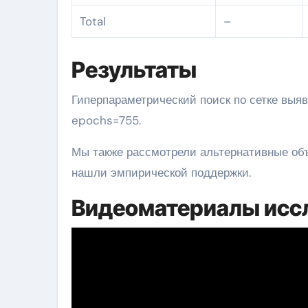
Total
–
Результаты
Гиперпараметрический поиск по сетке выявил оптимальную конфигурацию: lr=0.0057, bs=32,
epochs=755.
Мы также рассмотрели альтернативные объ
нашли эмпирической поддержки.
Видеоматериалы исс