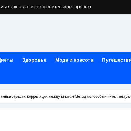
мых как этап восстановительного процесса
ависимости: основные этапы и гарантии конфиденциально
исимых: индивидуальный подход, психотерапия, ресоциали
день обращения при острой боли в почках и задержке моче
ndows: полное руководство 2026
Диеты
Здоровье
Мода и красота
Путешеств
коголизме: гипноз, вшивание, двойной блок, анонимность 
 наркозависимости с индивидуальными программами, пси
арты за 5 минут без верификации и без участия банков с 
амика страсти: корреляция между циклом Метода способа и интеллектуа
сновные характеристики и критерии подбора
ых реабилитационных программ с индивидуальным подхо