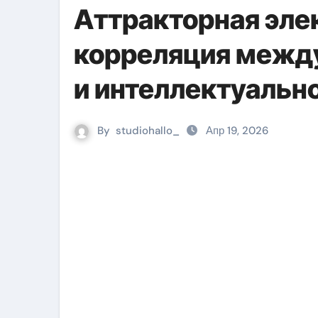
Аттракторная эле
корреляция между
и интеллектуально
By
studiohallo_
Апр 19, 2026