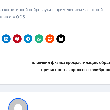
а когнитивной нейронауки с применением частотной
 на α = 0.05.
Блокчейн физика прокрастинации: обра
причинность в процессе калибров