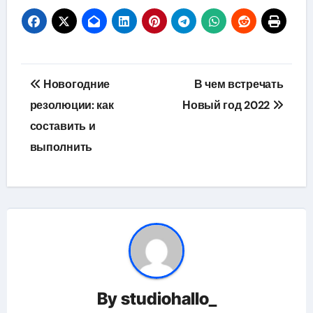
Навигация
Новогодние
В чем встречать
по
резолюции: как
Новый год 2022
составить и
записям
выполнить
By
studiohallo_