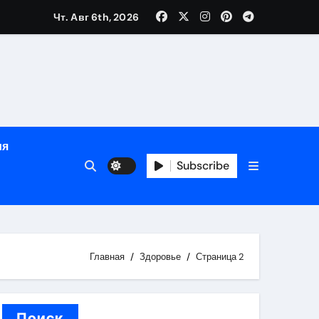
Чт. Авг 6th, 2026
сти
зация
испускания
ия
и долгосрочная защита
Subscribe
хологической поддержкой и круглосуточным сопровождени
пополнением в USDT
Главная
Здоровье
Страница 2
дом
Поиск