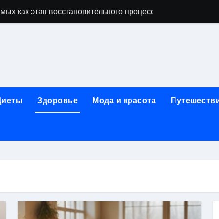
мых как этап восстановительного процесса
ависимости: основные этапы и гарантии конфиденциально
исимых: индивидуальный подход, психотерапия, ресоциали
день обращения при острой боли в почках и задержке моче
ndows: полное руководство 2026
Диеты
Здоровье
Мода и красота
Путешеств
коголизме: гипноз, вшивание, двойной блок, анонимность 
 наркозависимости с индивидуальными программами, пси
арты за 5 минут без верификации и без участия банков с 
сновные характеристики и критерии подбора
ых реабилитационных программ с индивидуальным подхо